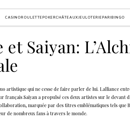
CASINO
ROULETTE
POKER
CHÂTEAUX
JEU
LOTERIE
PARI
BINGO
 et Saiyan: L’Alc
ale
uo artistique qui ne cesse de faire parler de lui. Lalliance ent
r français Saiyan a propulsé ces deux artistes sur le devant d
ollaboration, marquée par des titres emblématiques tels que B
cœur de nombreux fans à travers le monde.