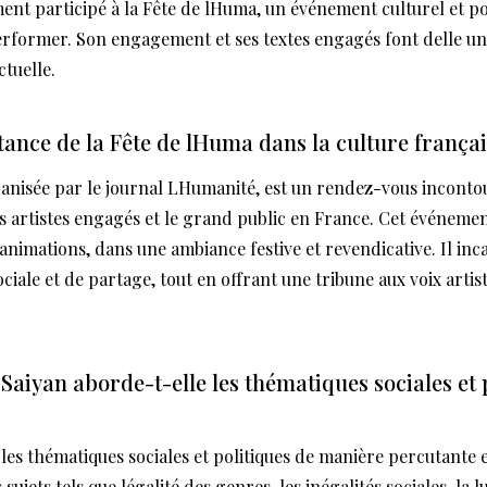
ment participé à la Fête de lHuma, un événement culturel et po
erformer. Son engagement et ses textes engagés font delle u
ctuelle.
tance de la Fête de lHuma dans la culture françai
anisée par le journal LHumanité, est un rendez-vous inconto
les artistes engagés et le grand public en France. Cet événemen
 animations, dans une ambiance festive et revendicative. Il inc
sociale et de partage, tout en offrant une tribune aux voix artis
iyan aborde-t-elle les thématiques sociales et 
les thématiques sociales et politiques de manière percutante 
 sujets tels que légalité des genres, les inégalités sociales, la l