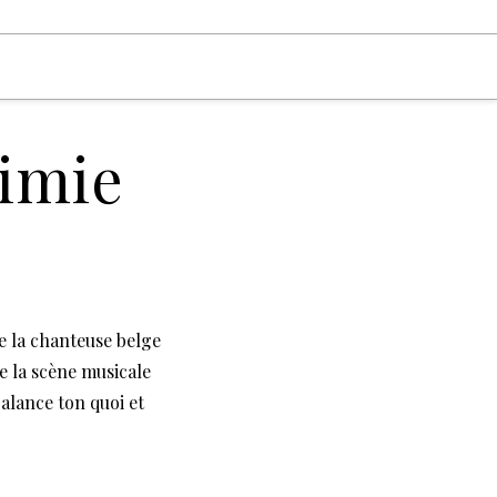
himie
re la chanteuse belge
e la scène musicale
alance ton quoi et