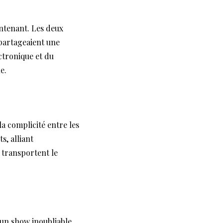
intenant. Les deux
 partageaient une
ctronique et du
e.
la complicité entre les
s, alliant
 transportent le
 un show inoubliable.