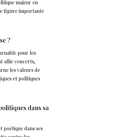
litique majeur en
ne figure importante
se ?
urnable pour les
t allie concerts,
arne les valeurs de
tiques et politiques
politiques dans sa
et poétique dans ses
utte contre les