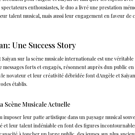
e spectateurs enthousiastes, le duo a livré une prestation mém
eur talent musical, mais aussi leur engagement en faveur de ca
an: Une Success Story
Saiyan sur la scène musicale internationale est une véritable 
 messages forts et engagés, résonnent auprès dun public en 
yle novateur et leur créativité débridée font dAngèle et Saiyan 
odes établis.
a Scène Musicale Actuelle
su imposer leur patte artistique dans un paysage musical souv
té et leur talent indéniable en font des figures incontournable
pacité à toucher un large public, des jeunes aux plus anciens