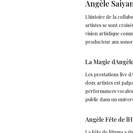
Angèle Saiya
Lhistoire de la colla
artistes se sont crois
vision artistique com
producteur aux sonori
La Magie dAngèle
Les prestations live d
deux artistes est palp
performances vocales,
public dans un univers
Angèle Fête de l
La Fête de lHuma a ét