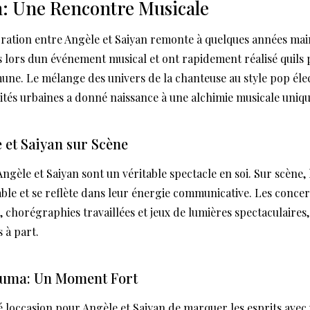
n: Une Rencontre Musicale
boration entre Angèle et Saiyan remonte à quelques années ma
és lors dun événement musical et ont rapidement réalisé quils
mune. Le mélange des univers de la chanteuse au style pop éle
tés urbaines a donné naissance à une alchimie musicale uniqu
 et Saiyan sur Scène
Angèle et Saiyan sont un véritable spectacle en soi. Sur scène, 
able et se reflète dans leur énergie communicative. Les concert
 chorégraphies travaillées et jeux de lumières spectaculaires,
 à part.
Huma: Un Moment Fort
é loccasion pour Angèle et Saiyan de marquer les esprits avec