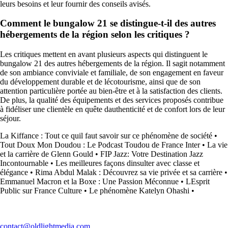
leurs besoins et leur fournir des conseils avisés.
Comment le bungalow 21 se distingue-t-il des autres
hébergements de la région selon les critiques ?
Les critiques mettent en avant plusieurs aspects qui distinguent le
bungalow 21 des autres hébergements de la région. Il sagit notamment
de son ambiance conviviale et familiale, de son engagement en faveur
du développement durable et de lécotourisme, ainsi que de son
attention particulière portée au bien-être et à la satisfaction des clients.
De plus, la qualité des équipements et des services proposés contribue
à fidéliser une clientèle en quête dauthenticité et de confort lors de leur
séjour.
La Kiffance : Tout ce quil faut savoir sur ce phénomène de société
•
Tout Doux Mon Doudou : Le Podcast Toudou de France Inter
•
La vie
et la carrière de Glenn Gould
•
FIP Jazz: Votre Destination Jazz
Incontournable
•
Les meilleures façons dinsulter avec classe et
élégance
•
Rima Abdul Malak : Découvrez sa vie privée et sa carrière
•
Emmanuel Macron et la Boxe : Une Passion Méconnue
•
LEsprit
Public sur France Culture
•
Le phénomène Katelyn Ohashi
•
contact@oldlightmedia.com