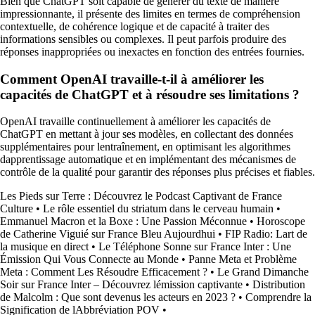
Bien que ChatGPT soit capable de générer du texte de manière
impressionnante, il présente des limites en termes de compréhension
contextuelle, de cohérence logique et de capacité à traiter des
informations sensibles ou complexes. Il peut parfois produire des
réponses inappropriées ou inexactes en fonction des entrées fournies.
Comment OpenAI travaille-t-il à améliorer les
capacités de ChatGPT et à résoudre ses limitations ?
OpenAI travaille continuellement à améliorer les capacités de
ChatGPT en mettant à jour ses modèles, en collectant des données
supplémentaires pour lentraînement, en optimisant les algorithmes
dapprentissage automatique et en implémentant des mécanismes de
contrôle de la qualité pour garantir des réponses plus précises et fiables.
Les Pieds sur Terre : Découvrez le Podcast Captivant de France
Culture
•
Le rôle essentiel du striatum dans le cerveau humain
•
Emmanuel Macron et la Boxe : Une Passion Méconnue
•
Horoscope
de Catherine Viguié sur France Bleu Aujourdhui
•
FIP Radio: Lart de
la musique en direct
•
Le Téléphone Sonne sur France Inter : Une
Émission Qui Vous Connecte au Monde
•
Panne Meta et Problème
Meta : Comment Les Résoudre Efficacement ?
•
Le Grand Dimanche
Soir sur France Inter – Découvrez lémission captivante
•
Distribution
de Malcolm : Que sont devenus les acteurs en 2023 ?
•
Comprendre la
Signification de lAbbréviation POV
•