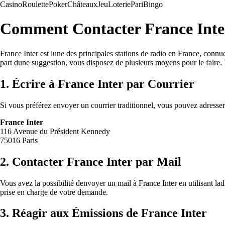
Casino
Roulette
Poker
Châteaux
Jeu
Loterie
Pari
Bingo
Comment Contacter France Inter 
France Inter est lune des principales stations de radio en France, conn
part dune suggestion, vous disposez de plusieurs moyens pour le faire.
1. Écrire à France Inter par Courrier
Si vous préférez envoyer un courrier traditionnel, vous pouvez adresser v
France Inter
116 Avenue du Président Kennedy
75016 Paris
2. Contacter France Inter par Mail
Vous avez la possibilité denvoyer un mail à France Inter en utilisant lad
prise en charge de votre demande.
3. Réagir aux Émissions de France Inter