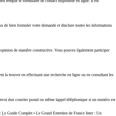
n remplir le formulaire de contact disponible en ligne. Il est
us de bien formuler votre demande et dinclure toutes les informations
re opinion de manière constructive. Vous pouvez également participer
t la trouver en effectuant une recherche en ligne ou en consultant les
lenvoi dun courrier postal ou même lappel téléphonique si un numéro est
: Le Guide Complet
•
Le Grand Entretien de France Inter : Un