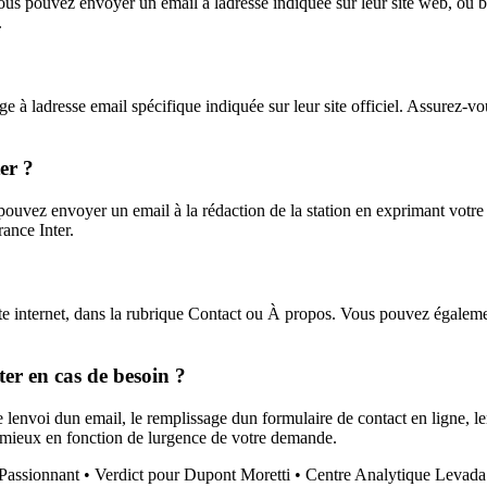
ous pouvez envoyer un email à ladresse indiquée sur leur site web, ou bie
.
 à ladresse email spécifique indiquée sur leur site officiel. Assurez-vo
er ?
s pouvez envoyer un email à la rédaction de la station en exprimant vot
rance Inter.
ite internet, dans la rubrique Contact ou À propos. Vous pouvez égalemen
ter en cas de besoin ?
e lenvoi dun email, le remplissage dun formulaire de contact en ligne, 
 mieux en fonction de lurgence de votre demande.
Passionnant
•
Verdict pour Dupont Moretti
•
Centre Analytique Levada