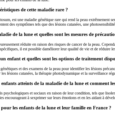
téristiques de cette maladie rare ?
sum, est une maladie génétique rare qui rend la peau extrêmement sens
ntent des symptômes tels que des lésions cutanées, une photosensibilité
maladie de la lune et quelles sont les mesures de précaut
heureusement réduite en raison des risques de cancer de la peau. Cependa
 spécifiques, il est possible daméliorer leur qualité de vie et de réduire l
 enfant et quelles sont les options de traitement dispo
 génétiques et des examens de la peau pour identifier les lésions précanc
er les lésions cutanées, la thérapie photodynamique et la surveillance ré
 enfants atteints de la maladie de la lune et comment le
s psychologiques et sociaux en raison de leur condition, tels que lisolemen
les encourageant à sexprimer sur leurs émotions et en les aidant à dével
s pour les enfants de la lune et leur famille en France ?