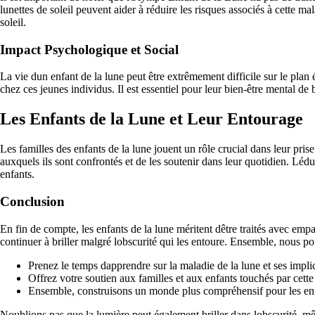
lunettes de soleil peuvent aider à réduire les risques associés à cette m
soleil.
Impact Psychologique et Social
La vie dun enfant de la lune peut être extrêmement difficile sur le pla
chez ces jeunes individus. Il est essentiel pour leur bien-être mental de
Les Enfants de la Lune et Leur Entourage
Les familles des enfants de la lune jouent un rôle crucial dans leur prise
auxquels ils sont confrontés et de les soutenir dans leur quotidien. Lédu
enfants.
Conclusion
En fin de compte, les enfants de la lune méritent dêtre traités avec empa
continuer à briller malgré lobscurité qui les entoure. Ensemble, nous po
Prenez le temps dapprendre sur la maladie de la lune et ses impli
Offrez votre soutien aux familles et aux enfants touchés par cette
Ensemble, construisons un monde plus compréhensif pour les enf
Noublions pas que la lumière peut également briller dans lobscurité, mê