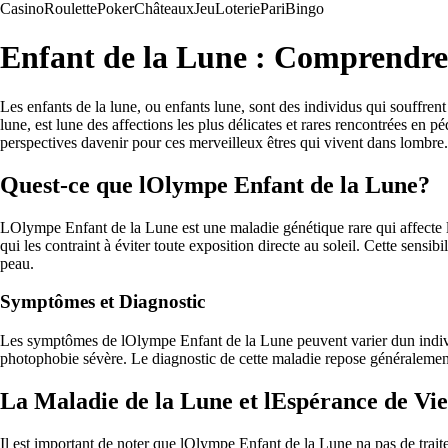
Casino
Roulette
Poker
Châteaux
Jeu
Loterie
Pari
Bingo
Enfant de la Lune : Comprendre 
Les enfants de la lune, ou enfants lune, sont des individus qui souffr
lune, est lune des affections les plus délicates et rares rencontrées en p
perspectives davenir pour ces merveilleux êtres qui vivent dans lombre.
Quest-ce que lOlympe Enfant de la Lune?
LOlympe Enfant de la Lune est une maladie génétique rare qui affecte la
qui les contraint à éviter toute exposition directe au soleil. Cette sens
peau.
Symptômes et Diagnostic
Les symptômes de lOlympe Enfant de la Lune peuvent varier dun individu
photophobie sévère. Le diagnostic de cette maladie repose généralement
La Maladie de la Lune et lEspérance de Vie
Il est important de noter que lOlympe Enfant de la Lune na pas de traite