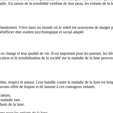
aladie. En raison de la sensibilité extrême de leur peau, les enfants de l
n émotionnel. Vivre dans un monde où le soleil est synonyme de danger pe
 bénéficier dun soutien psychologique et social adapté.
 en charge et leur qualité de vie. Il est important pour les parents, les f
cation et la sensibilisation de la société sur la maladie de la lune peuv
thie, respect et amour. Leur bataille contre la maladie de la lune est lon
uvons offrir de lespoir et de lamour à ces courageux enfants.
cations.
 maladie rare.
ants de la lune.
me pour les enfants de la lune.