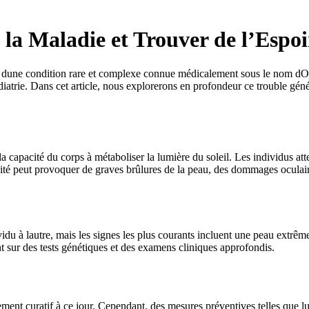
la Maladie et Trouver de l’Espoi
ent dune condition rare et complexe connue médicalement sous le nom dO
édiatrie. Dans cet article, nous explorerons en profondeur ce trouble géné
 capacité du corps à métaboliser la lumière du soleil. Les individus at
ibilité peut provoquer de graves brûlures de la peau, des dommages oculair
 à lautre, mais les signes les plus courants incluent une peau extrêmem
 sur des tests génétiques et des examens cliniques approfondis.
ment curatif à ce jour. Cependant, des mesures préventives telles que lut