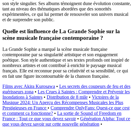
son style singulier. Ses albums témoignent dune évolution constante,
tant au niveau des thématiques abordées que des sonorités
expérimentées, ce qui lui permet de renouveler son univers musical
et de surprendre son public.
Quelle est linfluence de La Grande Sophie sur la
scène musicale française contemporaine ?
La Grande Sophie a marqué la scène musicale française
contemporaine par sa singularité artistique et son engagement
poétique. Son style authentique et ses textes profonds ont inspiré de
nombreux artistes et ont contribué à enrichir le paysage musical
français. Elle est reconnue pour sa créativité et sa sensibilité, ce qui
en fait une figure incontournable de la chanson française.
Films avec Akira Kurosawa
•
Les secrets des coupeurs de feu et des
guérisseurs zona
•
Les Crues à Saintes : Comprendre et Prévenir les
Inondations à Saintes
•
Distribution de 8 mile
•
Victoires de la
Musique 2024: Un Aperçu des Récompenses Musicales les Plus
Prestigieuses en France
•
Comprendre OnlyFans: Quest-ce que cest
et comment ça fonctionne?
•
La sortie de Sound of Freedom en
France : Tout ce que vous devez savoir
•
Génération Alpha: Tout ce
que vous devez savoir sur cette nouvelle génération
•