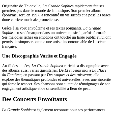
Originaire de Thionville,
La Grande Sophie
a rapidement fait ses
premiers pas dans le monde de la musique. Son premier album
éponyme, sorti en 1997, a rencontré un vif succès et a posé les bases
dune carrière musicale prometteuse.
Grâce à sa voix envoûtante et ses textes poignants,
La Grande
Sophie
a su se démarquer dans un univers musical parfois formaté.
Ses mélodies riches en émotions ont touché un large public et lui ont
permis de simposer comme une artiste incontournable de la scène
française.
Une Discographie Variée et Engagée
Au fil des années,
La Grande Sophie
a enrichi sa discographie avec
des albums aussi variés quengagés. De
Et si cétait moi
à
La Place
du Fantôme
, en passant par
Des vagues et des ruisseaux
, elle
explore des thématiques profondes et universelles, avec une sincérité
qui force le respect. Ses chansons sont autant de témoignages de son
engagement artistique et de sa sensibilité à fleur de peau.
Des Concerts Envoûtants
La Grande Sophie
est également reconnue pour ses performances