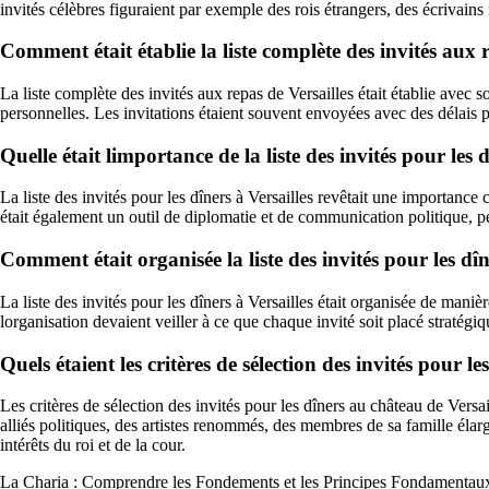
invités célèbres figuraient par exemple des rois étrangers, des écrivai
Comment était établie la liste complète des invités aux r
La liste complète des invités aux repas de Versailles était établie avec so
personnelles. Les invitations étaient souvent envoyées avec des délais pr
Quelle était limportance de la liste des invités pour les d
La liste des invités pour les dîners à Versailles revêtait une importance ca
était également un outil de diplomatie et de communication politique, pe
Comment était organisée la liste des invités pour les dîn
La liste des invités pour les dîners à Versailles était organisée de man
lorganisation devaient veiller à ce que chaque invité soit placé stratégi
Quels étaient les critères de sélection des invités pour l
Les critères de sélection des invités pour les dîners au château de Versai
alliés politiques, des artistes renommés, des membres de sa famille élar
intérêts du roi et de la cour.
La Charia : Comprendre les Fondements et les Principes Fondamentaux