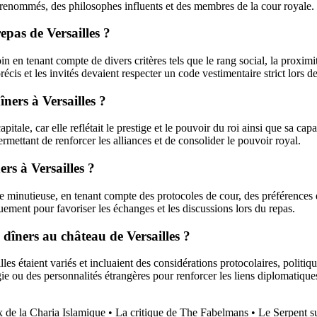
ns renommés, des philosophes influents et des membres de la cour royale.
epas de Versailles ?
in en tenant compte de divers critères tels que le rang social, la proximité
écis et les invités devaient respecter un code vestimentaire strict lors 
îners à Versailles ?
pitale, car elle reflétait le prestige et le pouvoir du roi ainsi que sa cap
rmettant de renforcer les alliances et de consolider le pouvoir royal.
ers à Versailles ?
ière minutieuse, en tenant compte des protocoles de cour, des préférence
quement pour favoriser les échanges et les discussions lors du repas.
es dîners au château de Versailles ?
lles étaient variés et incluaient des considérations protocolaires, politiq
gie ou des personnalités étrangères pour renforcer les liens diplomatiqu
 de la Charia Islamique
•
La critique de The Fabelmans
•
Le Serpent s