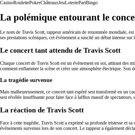
Casino
Roulette
Poker
Châteaux
Jeu
Loterie
Pari
Bingo
La polémique entourant le concert
Le nom de Travis Scott, rappeur américain de renommée mondiale, est au
ses prestations scéniques, cet événement a suscité un débat intense sur la
Le concert tant attendu de Travis Scott
Chaque concert de Travis Scott est un événement en soi, attirant des mi
comment enflammer la scène et créer une atmosphère électrique. Son derni
La tragédie survenue
Mais malheureusement, ce concert tant espéré sest transformé en un cau
sest révélée insuffisante pour faire face à lafflux massif de spectateurs, 
La réaction de Travis Scott
Face à cette tragédie, Travis Scott a exprimé sa profonde tristesse et sa 
événements survenus lors de son concert. Le rappeur a également déclaré 