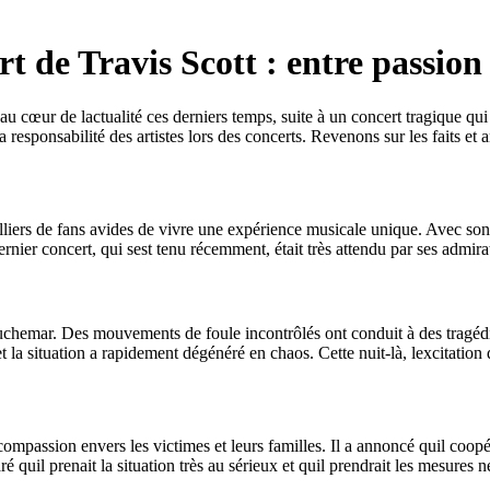
 de Travis Scott : entre passion 
 cœur de lactualité ces derniers temps, suite à un concert tragique qui
 responsabilité des artistes lors des concerts. Revenons sur les faits et a
lliers de fans avides de vivre une expérience musicale unique. Avec son
er concert, qui sest tenu récemment, était très attendu par ses admirate
chemar. Des mouvements de foule incontrôlés ont conduit à des tragédie
et la situation a rapidement dégénéré en chaos. Cette nuit-là, lexcitation 
compassion envers les victimes et leurs familles. Il a annoncé quil coopér
quil prenait la situation très au sérieux et quil prendrait les mesures n