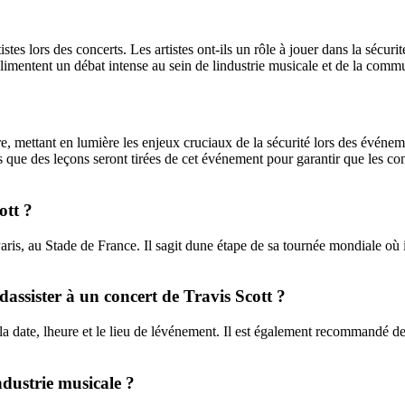
tistes lors des concerts. Les artistes ont-ils un rôle à jouer dans la sécu
alimentent un débat intense au sein de lindustrie musicale et de la comm
re, mettant en lumière les enjeux cruciaux de la sécurité lors des événe
ns que des leçons seront tirées de cet événement pour garantir que les co
ott ?
aris, au Stade de France. Il sagit dune étape de sa tournée mondiale où i
dassister à un concert de Travis Scott ?
r la date, lheure et le lieu de lévénement. Il est également recommandé de
ndustrie musicale ?