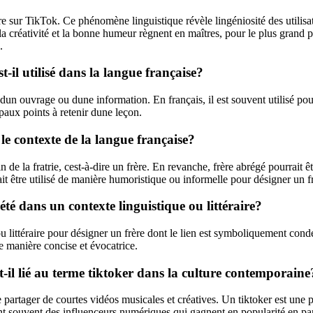
ur TikTok. Ce phénomène linguistique révèle lingéniosité des utilisateu
 créativité et la bonne humeur règnent en maîtres, pour le plus grand pla
.
t-il utilisé dans la langue française?
un ouvrage ou dune information. En français, il est souvent utilisé po
aux points à retenir dune leçon.
s le contexte de la langue française?
n de la fratrie, cest-à-dire un frère. En revanche, frère abrégé pourrait
rrait être utilisé de manière humoristique ou informelle pour désigner un 
té dans un contexte linguistique ou littéraire?
 littéraire pour désigner un frère dont le lien est symboliquement conde
e manière concise et évocatrice.
t-il lié au terme tiktoker dans la culture contemporaine
partager de courtes vidéos musicales et créatives. Un tiktoker est une p
nt souvent des influenceurs numériques qui gagnent en popularité en par