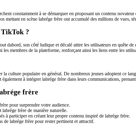
i cherchent constamment à se démarquer en proposant un contenu novateur
idéos mettant en scène labrége frère ont accumulé des millions de vues, t
r TikTok ?
out dabord, son côté ludique et décalé attire les utilisateurs en quête de
es membres de la plateforme, renforçant ainsi les liens entre les utilisa
r la culture populaire en général. De nombreux jeunes adoptent ce lang
également à intégrer labrége frère dans leurs communications, prenant 
labrége frère
frère pour surprendre votre audience.
t labrége frère de manière naturelle.
à participer en créant leur propre contenu inspiré de labrége frère.
de labrége frère pour rester pertinent et attractif.