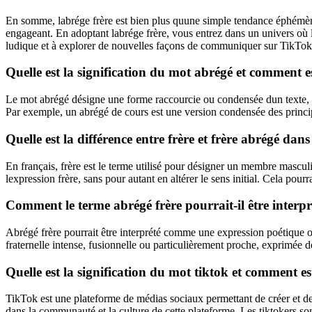
En somme, labrége frère est bien plus quune simple tendance éphémère s
engageant. En adoptant labrége frère, vous entrez dans un univers où la
ludique et à explorer de nouvelles façons de communiquer sur TikTok
Quelle est la signification du mot abrégé et comment es
Le mot abrégé désigne une forme raccourcie ou condensée dun texte, d
Par exemple, un abrégé de cours est une version condensée des princip
Quelle est la différence entre frère et frère abrégé dan
En français, frère est le terme utilisé pour désigner un membre masculi
lexpression frère, sans pour autant en altérer le sens initial. Cela pou
Comment le terme abrégé frère pourrait-il être interpré
Abrégé frère pourrait être interprété comme une expression poétique ou
fraternelle intense, fusionnelle ou particulièrement proche, exprimée d
Quelle est la signification du mot tiktok et comment es
TikTok est une plateforme de médias sociaux permettant de créer et de 
dans la communauté et la culture de cette plateforme. Les tiktokers so