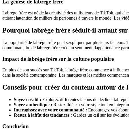
La genèse de labrége frère
Labrége frère est né de la créativité des utilisateurs de TikTok, qu
attirant lattention de milliers de personnes à travers le monde. Les v
Pourquoi labrége frère séduit-il autant su
La popularité de labrége frère peut sexpliquer par plusieurs facteurs. T
communautaire de labrége frère crée un sentiment dappartenance parmi l
Impact de labrége frère sur la culture populaire
En plus de son succès sur TikTok, labrége frère commence à influence
dans la société contemporaine. Les marques et les médias commencent 
Conseils pour créer du contenu autour de 
Soyez créatif :
Explorez différentes façons de décliner labrége 
Soyez authentique :
Restez fidèle à votre style tout en intégran
Interagissez avec votre communauté :
Encouragez vos abonnés 
Restez à laffût des tendances :
Gardez un œil sur les évolutions 
Conclusion