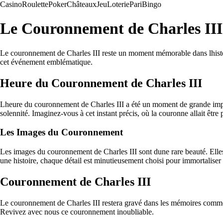
Casino
Roulette
Poker
Châteaux
Jeu
Loterie
Pari
Bingo
Le Couronnement de Charles III
Le couronnement de Charles III reste un moment mémorable dans lhistoi
cet événement emblématique.
Heure du Couronnement de Charles III
Lheure du couronnement de Charles III a été un moment de grande import
solennité. Imaginez-vous à cet instant précis, où la couronne allait être 
Les Images du Couronnement
Les images du couronnement de Charles III sont dune rare beauté. Elles
une histoire, chaque détail est minutieusement choisi pour immortalise
Couronnement de Charles III
Le couronnement de Charles III restera gravé dans les mémoires comme 
Revivez avec nous ce couronnement inoubliable.