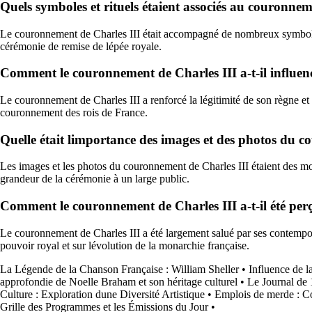
Quels symboles et rituels étaient associés au couronnem
Le couronnement de Charles III était accompagné de nombreux symboles et 
cérémonie de remise de lépée royale.
Comment le couronnement de Charles III a-t-il influencé
Le couronnement de Charles III a renforcé la légitimité de son règne et a
couronnement des rois de France.
Quelle était limportance des images et des photos du 
Les images et les photos du couronnement de Charles III étaient des mo
grandeur de la cérémonie à un large public.
Comment le couronnement de Charles III a-t-il été perçu
Le couronnement de Charles III a été largement salué par ses contempor
pouvoir royal et sur lévolution de la monarchie française.
La Légende de la Chanson Française : William Sheller
•
Influence de l
approfondie de Noelle Braham et son héritage culturel
•
Le Journal de 
Culture : Exploration dune Diversité Artistique
•
Emplois de merde : Co
Grille des Programmes et les Émissions du Jour
•