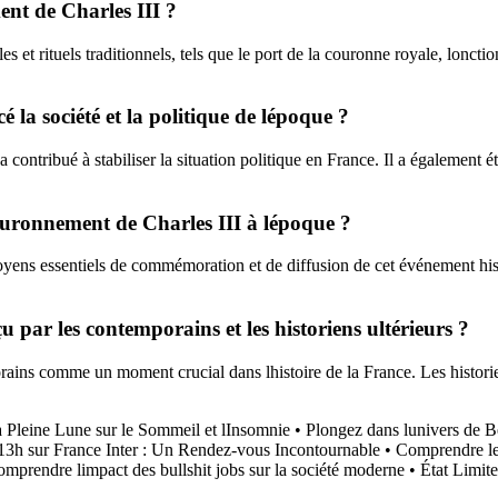
ent de Charles III ?
rituels traditionnels, tels que le port de la couronne royale, lonction s
 la société et la politique de lépoque ?
 contribué à stabiliser la situation politique en France. Il a également é
couronnement de Charles III à lépoque ?
yens essentiels de commémoration et de diffusion de cet événement histo
 par les contemporains et les historiens ultérieurs ?
ains comme un moment crucial dans lhistoire de la France. Les historie
a Pleine Lune sur le Sommeil et lInsomnie
•
Plongez dans lunivers de Be
13h sur France Inter : Un Rendez-vous Incontournable
•
Comprendre le
mprendre limpact des bullshit jobs sur la société moderne
•
État Limit