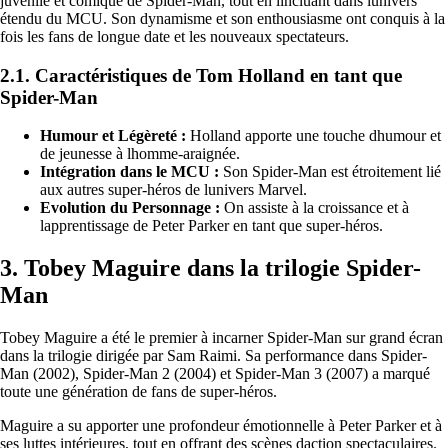
juvénile et comique de Spider-Man, tout en lincluant dans lunivers
étendu du MCU. Son dynamisme et son enthousiasme ont conquis à la
fois les fans de longue date et les nouveaux spectateurs.
2.1. Caractéristiques de Tom Holland en tant que
Spider-Man
Humour et Légèreté :
Holland apporte une touche dhumour et
de jeunesse à lhomme-araignée.
Intégration dans le MCU :
Son Spider-Man est étroitement lié
aux autres super-héros de lunivers Marvel.
Evolution du Personnage :
On assiste à la croissance et à
lapprentissage de Peter Parker en tant que super-héros.
3. Tobey Maguire dans la trilogie Spider-
Man
Tobey Maguire a été le premier à incarner Spider-Man sur grand écran
dans la trilogie dirigée par Sam Raimi. Sa performance dans Spider-
Man (2002), Spider-Man 2 (2004) et Spider-Man 3 (2007) a marqué
toute une génération de fans de super-héros.
Maguire a su apporter une profondeur émotionnelle à Peter Parker et à
ses luttes intérieures, tout en offrant des scènes daction spectaculaires.