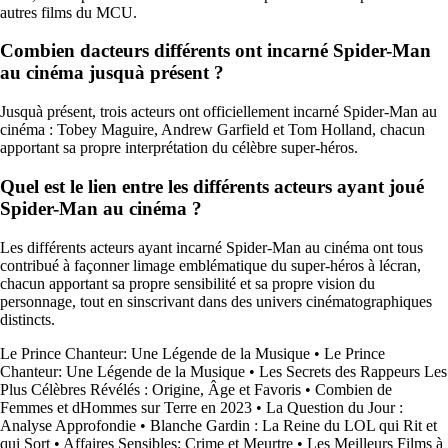
autres films du MCU.
Combien dacteurs différents ont incarné Spider-Man
au cinéma jusquà présent ?
Jusquà présent, trois acteurs ont officiellement incarné Spider-Man au
cinéma : Tobey Maguire, Andrew Garfield et Tom Holland, chacun
apportant sa propre interprétation du célèbre super-héros.
Quel est le lien entre les différents acteurs ayant joué
Spider-Man au cinéma ?
Les différents acteurs ayant incarné Spider-Man au cinéma ont tous
contribué à façonner limage emblématique du super-héros à lécran,
chacun apportant sa propre sensibilité et sa propre vision du
personnage, tout en sinscrivant dans des univers cinématographiques
distincts.
Le Prince Chanteur: Une Légende de la Musique
•
Le Prince
Chanteur: Une Légende de la Musique
•
Les Secrets des Rappeurs Les
Plus Célèbres Révélés : Origine, Âge et Favoris
•
Combien de
Femmes et dHommes sur Terre en 2023
•
La Question du Jour :
Analyse Approfondie
•
Blanche Gardin : La Reine du LOL qui Rit et
qui Sort
•
Affaires Sensibles: Crime et Meurtre
•
Les Meilleurs Films à