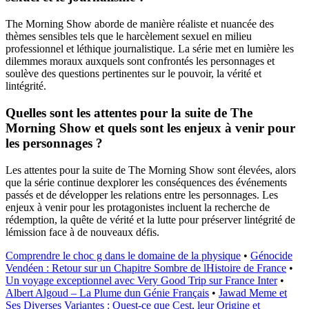
The Morning Show aborde de manière réaliste et nuancée des
thèmes sensibles tels que le harcèlement sexuel en milieu
professionnel et léthique journalistique. La série met en lumière les
dilemmes moraux auxquels sont confrontés les personnages et
soulève des questions pertinentes sur le pouvoir, la vérité et
lintégrité.
Quelles sont les attentes pour la suite de The
Morning Show et quels sont les enjeux à venir pour
les personnages ?
Les attentes pour la suite de The Morning Show sont élevées, alors
que la série continue dexplorer les conséquences des événements
passés et de développer les relations entre les personnages. Les
enjeux à venir pour les protagonistes incluent la recherche de
rédemption, la quête de vérité et la lutte pour préserver lintégrité de
lémission face à de nouveaux défis.
Comprendre le choc g dans le domaine de la physique
•
Génocide
Vendéen : Retour sur un Chapitre Sombre de lHistoire de France
•
Un voyage exceptionnel avec Very Good Trip sur France Inter
•
Albert Algoud – La Plume dun Génie Français
•
Jawad Meme et
Ses Diverses Variantes : Quest-ce que Cest, leur Origine et