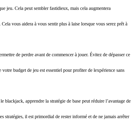
que jeu. Cela peut sembler fastidieux, mais cela augmentera
t. Cela vous aidera à vous sentir plus à laise lorsque vous serez prêt à
ermettre de perdre avant de commencer à jouer. Évitez de dépasser ce
 votre budget de jeu est essentiel pour profiter de lexpérience sans
le blackjack, apprendre la stratégie de base peut réduire l’avantage de
stratégies, il est primordial de rester informé et de ne jamais arrêter