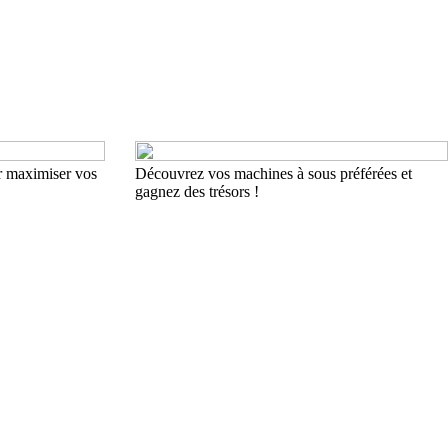
r maximiser vos
Découvrez vos machines à sous préférées et
gagnez des trésors !