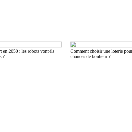
rt en 2050 : les robots vont-ils
Comment choisir une loterie pou
s ?
chances de bonheur ?