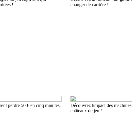
oirées !
changer de carrière !
ent perdre 50 € en cinq minutes,
Découvrez limpact des machines 
châteaux de jeu !